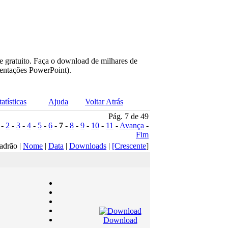
e gratuito. Faça o download de milhares de
sentações PowerPoint).
tatísticas
Ajuda
Voltar Atrás
Pág. 7 de 49
-
2
-
3
-
4
-
5
-
6
-
7
-
8
-
9
-
10
-
11
-
Avança
-
Fim
adrão |
Nome
|
Data
|
Downloads
|
[Crescente
]
Download