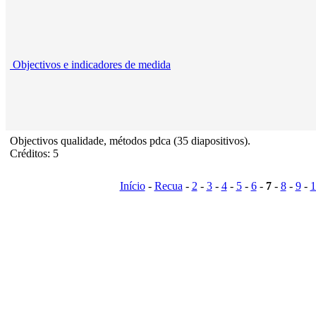
Objectivos e indicadores de medida
Objectivos qualidade, métodos pdca (35 diapositivos).
Créditos: 5
Início
-
Recua
-
2
-
3
-
4
-
5
-
6
-
7
-
8
-
9
-
1