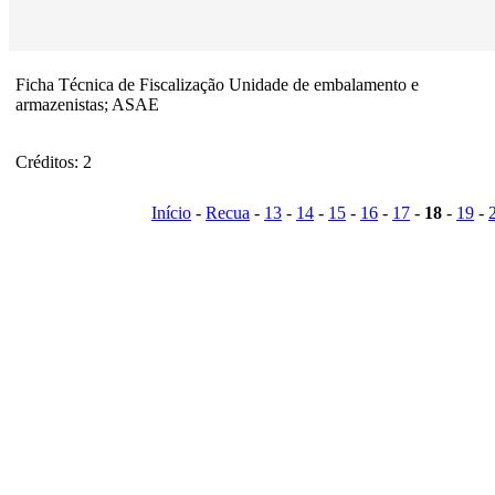
Ficha Técnica de Fiscalização Unidade de embalamento e
armazenistas; ASAE
Créditos: 2
Início
-
Recua
-
13
-
14
-
15
-
16
-
17
-
18
-
19
-