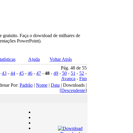
e gratuito. Faça o download de milhares de
sentações PowerPoint).
tatísticas
Ajuda
Voltar Atrás
Pág. 48 de 55
-
43
-
44
-
45
-
46
-
47
-
48
-
49
-
50
-
51
-
52
-
Avança
-
Fim
denar Por:
Padrão
|
Nome
|
Data
| Downloads |
[Descendente
]