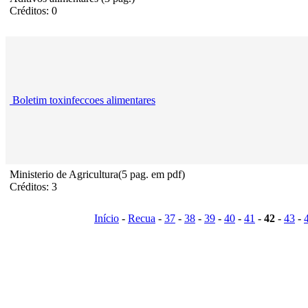
Créditos: 0
Boletim toxinfeccoes alimentares
Ministerio de Agricultura(5 pag. em pdf)
Créditos: 3
Início
-
Recua
-
37
-
38
-
39
-
40
-
41
-
42
-
43
-