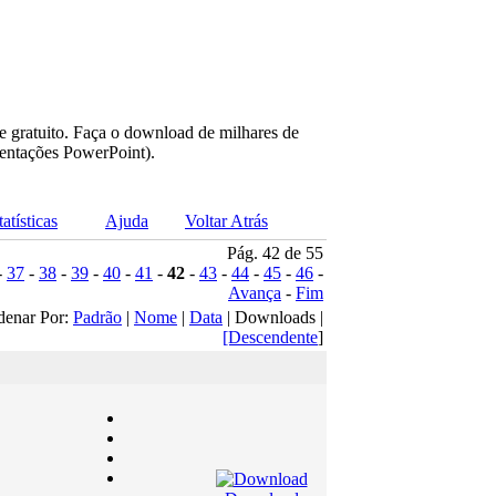
e gratuito. Faça o download de milhares de
sentações PowerPoint).
tatísticas
Ajuda
Voltar Atrás
Pág. 42 de 55
-
37
-
38
-
39
-
40
-
41
-
42
-
43
-
44
-
45
-
46
-
Avança
-
Fim
denar Por:
Padrão
|
Nome
|
Data
| Downloads |
[Descendente
]