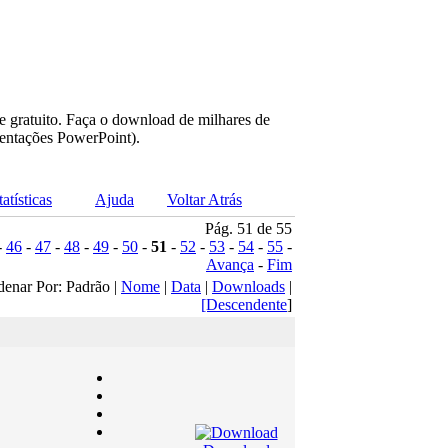
e gratuito. Faça o download de milhares de
sentações PowerPoint).
tatísticas
Ajuda
Voltar Atrás
Pág. 51 de 55
-
46
-
47
-
48
-
49
-
50
-
51
-
52
-
53
-
54
-
55
-
Avança
-
Fim
denar Por: Padrão |
Nome
|
Data
|
Downloads
|
[Descendente
]