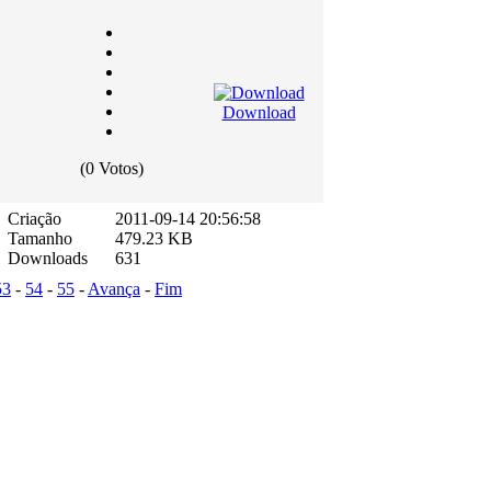
Download
(0 Votos)
Criação
2011-09-14 20:56:58
Tamanho
479.23 KB
Downloads
631
53
-
54
-
55
-
Avança
-
Fim