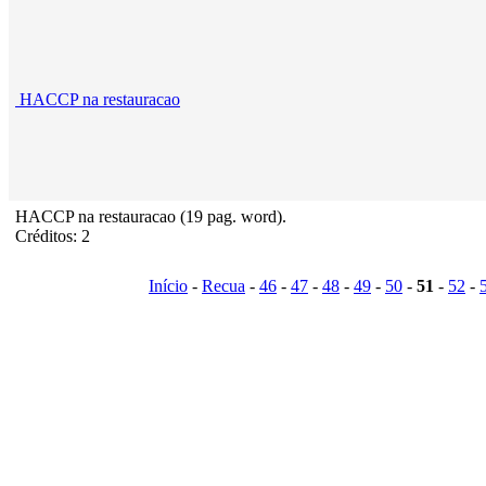
HACCP na restauracao
HACCP na restauracao (19 pag. word).
Créditos: 2
Início
-
Recua
-
46
-
47
-
48
-
49
-
50
-
51
-
52
-