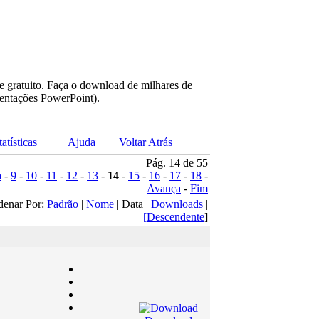
e gratuito. Faça o download de milhares de
sentações PowerPoint).
tatísticas
Ajuda
Voltar Atrás
Pág. 14 de 55
a
-
9
-
10
-
11
-
12
-
13
-
14
-
15
-
16
-
17
-
18
-
Avança
-
Fim
denar Por:
Padrão
|
Nome
| Data |
Downloads
|
[Descendente
]