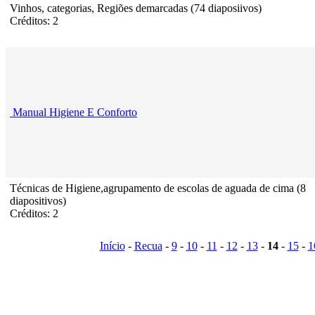
Vinhos, categorias, Regiões demarcadas (74 diaposiivos)
Créditos: 2
Manual Higiene E Conforto
Técnicas de Higiene,agrupamento de escolas de aguada de cima (8
diapositivos)
Créditos: 2
Início
-
Recua
-
9
-
10
-
11
-
12
-
13
-
14
-
15
-
1