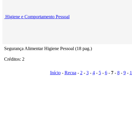
Higiene e Comportamento Pessoal
Segurança Alimentar Higiene Pessoal (18 pag.)
Créditos: 2
Início
-
Recua
-
2
-
3
-
4
-
5
-
6
-
7
-
8
-
9
-
1