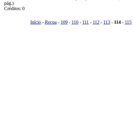
pág.)
Créditos: 0
Início
-
Recua
-
109
-
110
-
111
-
112
-
113
-
114
-
115