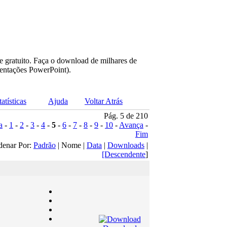
e gratuito. Faça o download de milhares de
sentações PowerPoint).
tatísticas
Ajuda
Voltar Atrás
Pág. 5 de 210
a
-
1
-
2
-
3
-
4
-
5
-
6
-
7
-
8
-
9
-
10
-
Avança
-
Fim
denar Por:
Padrão
| Nome |
Data
|
Downloads
|
[Descendente
]