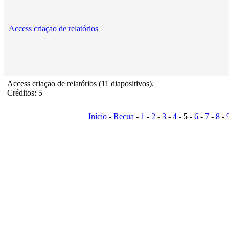
Access criaçao de relatórios
Access criaçao de relatórios (11 diapositivos).
Créditos: 5
Início
-
Recua
-
1
-
2
-
3
-
4
-
5
-
6
-
7
-
8
-