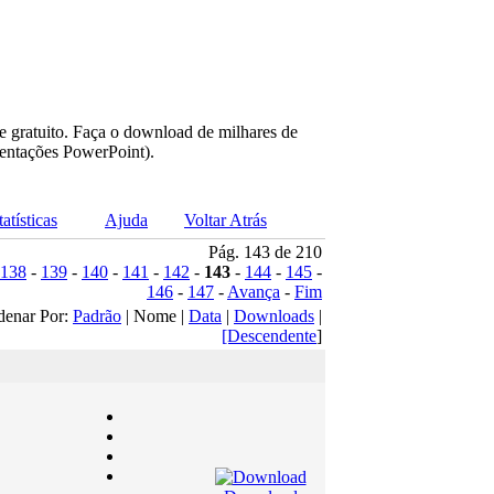
e gratuito. Faça o download de milhares de
sentações PowerPoint).
tatísticas
Ajuda
Voltar Atrás
Pág. 143 de 210
138
-
139
-
140
-
141
-
142
-
143
-
144
-
145
-
146
-
147
-
Avança
-
Fim
denar Por:
Padrão
| Nome |
Data
|
Downloads
|
[Descendente
]