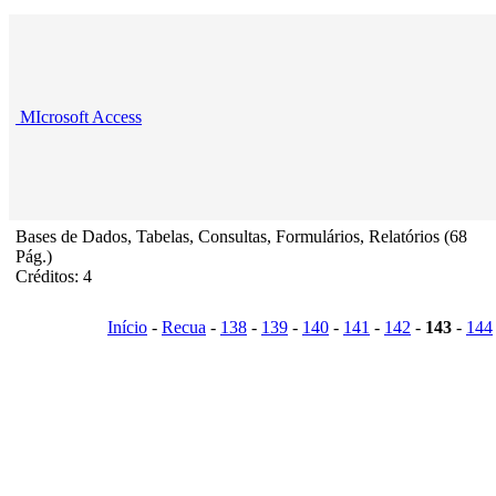
MIcrosoft Access
Bases de Dados, Tabelas, Consultas, Formulários, Relatórios (68
Pág.)
Créditos: 4
Início
-
Recua
-
138
-
139
-
140
-
141
-
142
-
143
-
144