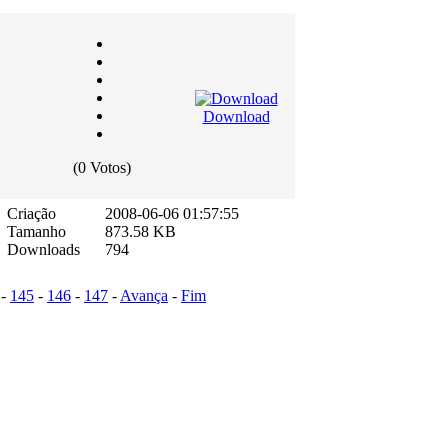
Download
(0 Votos)
Criação
2008-06-06 01:57:55
Tamanho
873.58 KB
Downloads
794
-
145
-
146
-
147
-
Avança
-
Fim