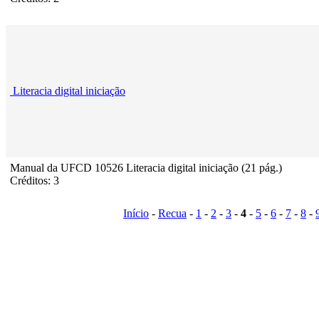
Literacia digital iniciação
Manual da UFCD 10526 Literacia digital iniciação (21 pág.)
Créditos: 3
Início
-
Recua
-
1
-
2
-
3
-
4
-
5
-
6
-
7
-
8
-