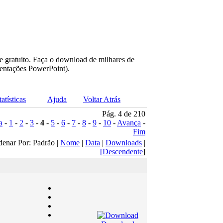
e gratuito. Faça o download de milhares de
sentações PowerPoint).
tatísticas
Ajuda
Voltar Atrás
Pág. 4 de 210
a
-
1
-
2
-
3
-
4
-
5
-
6
-
7
-
8
-
9
-
10
-
Avança
-
Fim
denar Por: Padrão |
Nome
|
Data
|
Downloads
|
[Descendente
]