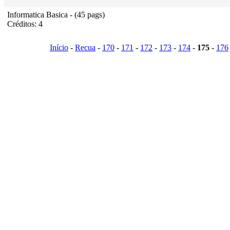
Informatica Basica - (45 pags)
Créditos: 4
Início
-
Recua
-
170
-
171
-
172
-
173
-
174
-
175
-
176