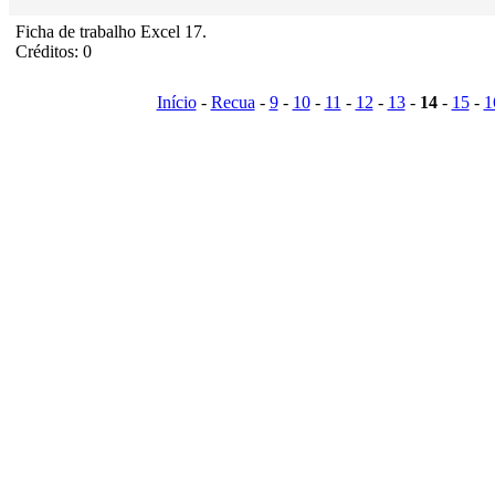
Ficha de trabalho Excel 17.
Créditos: 0
Início
-
Recua
-
9
-
10
-
11
-
12
-
13
-
14
-
15
-
1