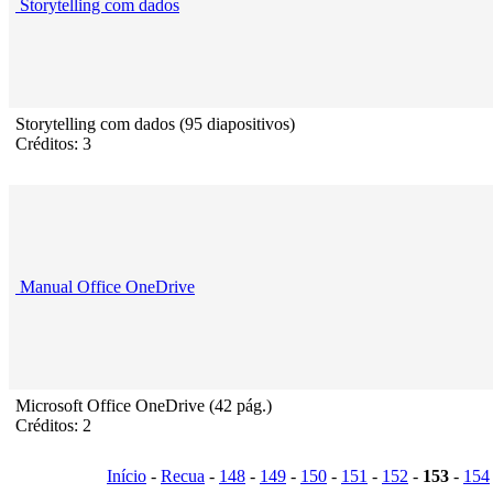
Storytelling com dados
Storytelling com dados (95 diapositivos)
Créditos: 3
Manual Office OneDrive
Microsoft Office OneDrive (42 pág.)
Créditos: 2
Início
-
Recua
-
148
-
149
-
150
-
151
-
152
-
153
-
154