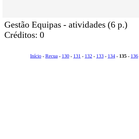
Gestão Equipas - atividades (6 p.)
Créditos: 0
Início
-
Recua
-
130
-
131
-
132
-
133
-
134
-
135
-
136