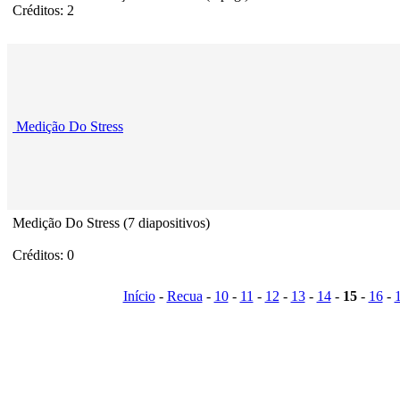
Créditos: 2
Medição Do Stress
Medição Do Stress (7 diapositivos)
Créditos: 0
Início
-
Recua
-
10
-
11
-
12
-
13
-
14
-
15
-
16
-