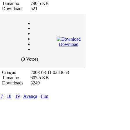
Tamanho
790.5 KB
Downloads
521
Download
(0 Votos)
Criação
2008-03-11 02:18:53
Tamanho
605.5 KB
Downloads
3249
17
-
18
-
19
-
Avança
-
Fim