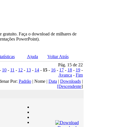
e gratuito. Faça o download de milhares de
sentações PowerPoint).
tatísticas
Ajuda
Voltar Atrás
Pág. 15 de 22
-
10
-
11
-
12
-
13
-
14
-
15
-
16
-
17
-
18
-
19
-
Avança
-
Fim
denar Por:
Padrão
| Nome |
Data
|
Downloads
|
[Descendente
]