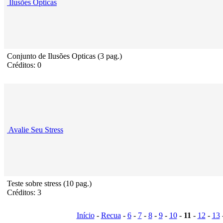
Ilusões Opticas
Conjunto de Ilusões Opticas (3 pag.)
Créditos: 0
Avalie Seu Stress
Teste sobre stress (10 pag.)
Créditos: 3
Início
-
Recua
-
6
-
7
-
8
-
9
-
10
-
11
-
12
-
13