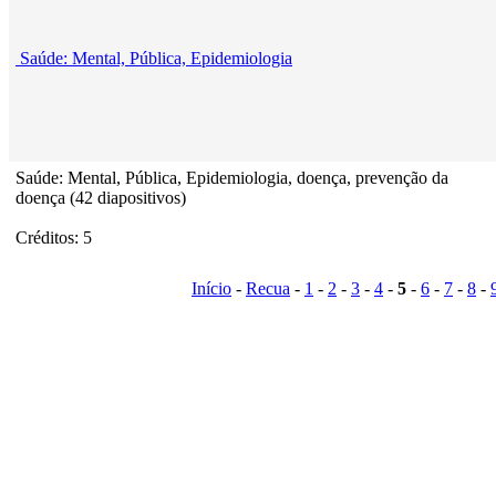
Saúde: Mental, Pública, Epidemiologia
Saúde: Mental, Pública, Epidemiologia, doença, prevenção da
doença (42 diapositivos)
Créditos: 5
Início
-
Recua
-
1
-
2
-
3
-
4
-
5
-
6
-
7
-
8
-