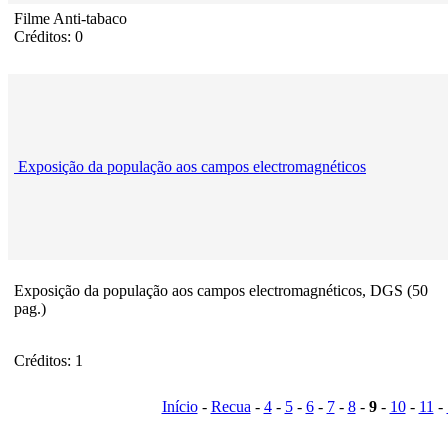
Filme Anti-tabaco
Créditos: 0
Exposição da população aos campos electromagnéticos
Exposição da população aos campos electromagnéticos, DGS (50
pag.)
Créditos: 1
Início
-
Recua
-
4
-
5
-
6
-
7
-
8
-
9
-
10
-
11
-