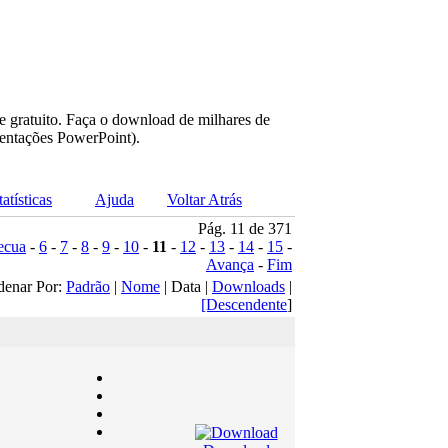
e gratuito. Faça o download de milhares de
sentações PowerPoint).
tatísticas
Ajuda
Voltar Atrás
Pág. 11 de 371
ecua
-
6
-
7
-
8
-
9
-
10
-
11
-
12
-
13
-
14
-
15
-
Avança
-
Fim
denar Por:
Padrão
|
Nome
| Data |
Downloads
|
[Descendente
]