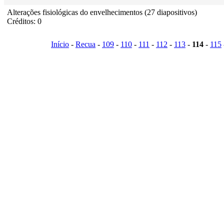
Alterações fisiológicas do envelhecimentos (27 diapositivos)
Créditos: 0
Início
-
Recua
-
109
-
110
-
111
-
112
-
113
-
114
-
115