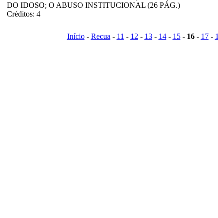
DO IDOSO; O ABUSO INSTITUCIONAL (26 PÁG.)
Créditos: 4
Início
-
Recua
-
11
-
12
-
13
-
14
-
15
-
16
-
17
-