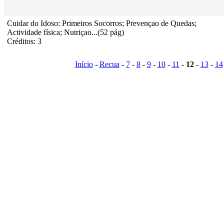
Cuidar do Idoso: Primeiros Socorros; Prevençao de Quedas;
Actividade física; Nutriçao...(52 pág)
Créditos: 3
Início
-
Recua
-
7
-
8
-
9
-
10
-
11
-
12
-
13
-
14