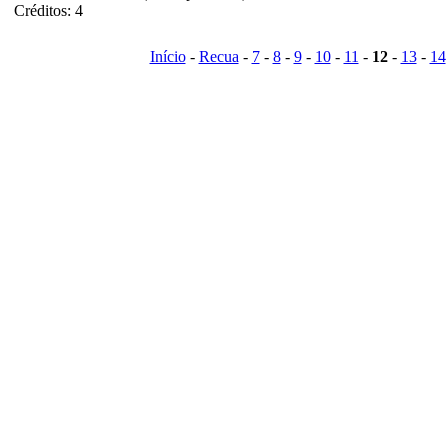
Créditos: 4
Início
-
Recua
-
7
-
8
-
9
-
10
-
11
-
12
-
13
-
14