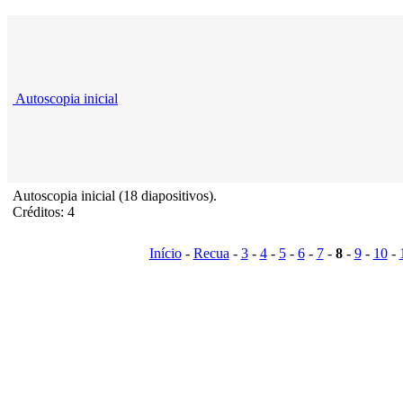
Autoscopia inicial
Autoscopia inicial (18 diapositivos).
Créditos: 4
Início
-
Recua
-
3
-
4
-
5
-
6
-
7
-
8
-
9
-
10
-