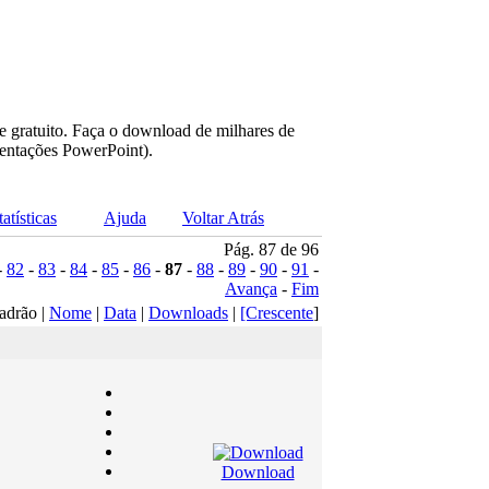
e gratuito. Faça o download de milhares de
sentações PowerPoint).
tatísticas
Ajuda
Voltar Atrás
Pág. 87 de 96
-
82
-
83
-
84
-
85
-
86
-
87
-
88
-
89
-
90
-
91
-
Avança
-
Fim
adrão |
Nome
|
Data
|
Downloads
|
[Crescente
]
Download