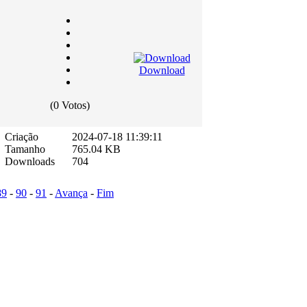
Download
(0 Votos)
Criação
2024-07-18 11:39:11
Tamanho
765.04 KB
Downloads
704
89
-
90
-
91
-
Avança
-
Fim