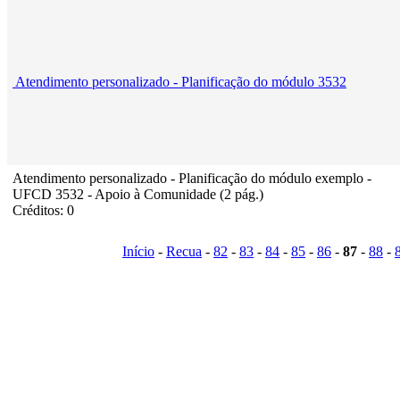
Atendimento personalizado - Planificação do módulo 3532
Atendimento personalizado - Planificação do módulo exemplo -
UFCD 3532 - Apoio à Comunidade (2 pág.)
Créditos: 0
Início
-
Recua
-
82
-
83
-
84
-
85
-
86
-
87
-
88
-