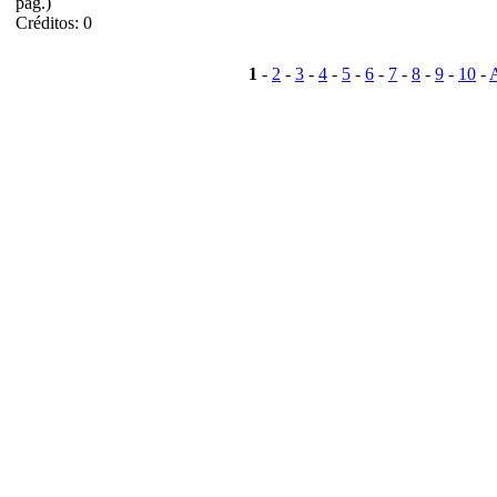
pág.)
Créditos: 0
1
-
2
-
3
-
4
-
5
-
6
-
7
-
8
-
9
-
10
-