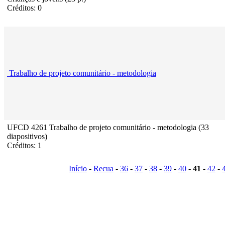
Créditos: 0
Trabalho de projeto comunitário - metodologia
UFCD 4261 Trabalho de projeto comunitário - metodologia (33
diapositivos)
Créditos: 1
Início
-
Recua
-
36
-
37
-
38
-
39
-
40
-
41
-
42
-