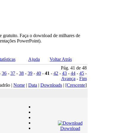
e gratuito. Faça o download de milhares de
sentações PowerPoint).
tatísticas
Ajuda
Voltar Atrás
Pág. 41 de 48
-
36
-
37
-
38
-
39
-
40
-
41
-
42
-
43
-
44
-
45
-
Avança
-
Fim
adrão |
Nome
|
Data
|
Downloads
|
[Crescente
]
Download