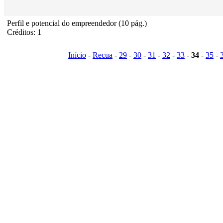
Perfil e potencial do empreendedor (10 pág.)
Créditos: 1
Início
-
Recua
-
29
-
30
-
31
-
32
-
33
-
34
-
35
-