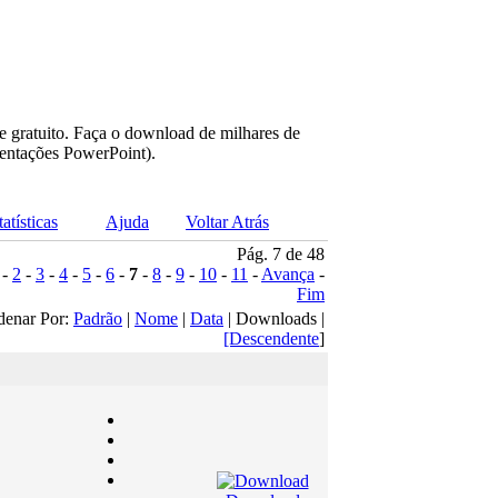
e gratuito. Faça o download de milhares de
sentações PowerPoint).
tatísticas
Ajuda
Voltar Atrás
Pág. 7 de 48
-
2
-
3
-
4
-
5
-
6
-
7
-
8
-
9
-
10
-
11
-
Avança
-
Fim
denar Por:
Padrão
|
Nome
|
Data
| Downloads |
[Descendente
]