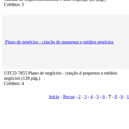
Créditos: 5
Plano de negócios - criação de pequenos e médios negócios
UFCD 7855 Plano de negócios - criação d pequenos e médios
negócios (128 pág.)
Créditos: 4
Início
-
Recua
-
2
-
3
-
4
-
5
-
6
-
7
-
8
-
9
-
1