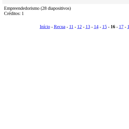
Empreendedorismo (28 diapositivos)
Créditos: 1
Início
-
Recua
-
11
-
12
-
13
-
14
-
15
-
16
-
17
-