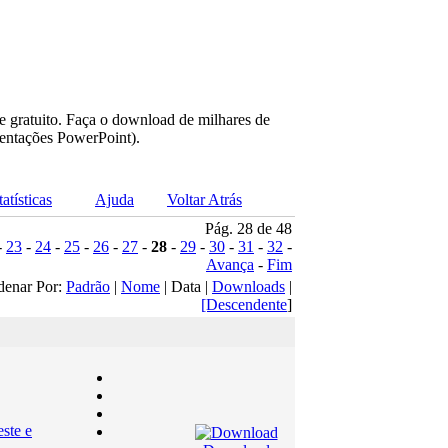
e gratuito. Faça o download de milhares de
sentações PowerPoint).
tatísticas
Ajuda
Voltar Atrás
Pág. 28 de 48
-
23
-
24
-
25
-
26
-
27
-
28
-
29
-
30
-
31
-
32
-
Avança
-
Fim
denar Por:
Padrão
|
Nome
| Data |
Downloads
|
[Descendente
]
ste e