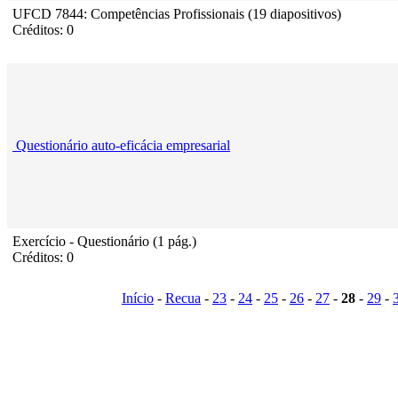
UFCD 7844: Competências Profissionais (19 diapositivos)
Créditos: 0
Questionário auto-eficácia empresarial
Exercício - Questionário (1 pág.)
Créditos: 0
Início
-
Recua
-
23
-
24
-
25
-
26
-
27
-
28
-
29
-