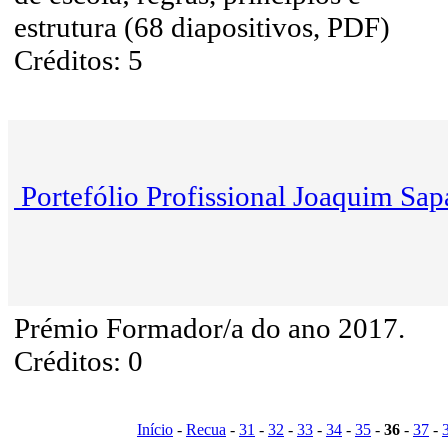
estrutura (68 diapositivos, PDF)
Créditos: 5
Portefólio Profissional Joaquim Sap
Prémio Formador/a do ano 2017.
Créditos: 0
Início
-
Recua
-
31
-
32
-
33
-
34
-
35
-
36
-
37
-