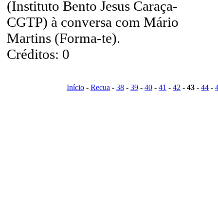
(Instituto Bento Jesus Caraça-
CGTP) à conversa com Mário
Martins (Forma-te).
Créditos: 0
Início
-
Recua
-
38
-
39
-
40
-
41
-
42
-
43
-
44
-