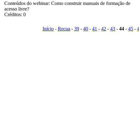
Conteúdos do webinar: Como construir manuais de formação de
acesso livre?
Créditos: 0
Início
-
Recua
-
39
-
40
-
41
-
42
-
43
-
44
-
45
-