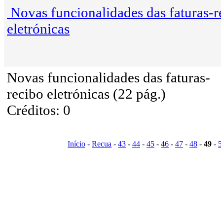
Novas funcionalidades das faturas-r
eletrónicas
Novas funcionalidades das faturas-
recibo eletrónicas (22 pág.)
Créditos: 0
Início
-
Recua
-
43
-
44
-
45
-
46
-
47
-
48
-
49
-