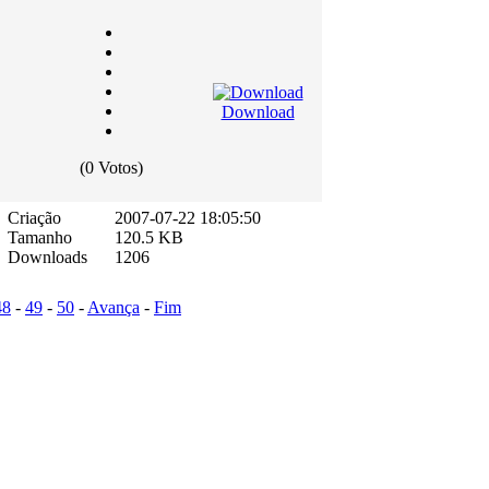
Download
(0 Votos)
Criação
2007-07-22 18:05:50
Tamanho
120.5 KB
Downloads
1206
48
-
49
-
50
-
Avança
-
Fim