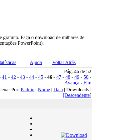
e gratuito. Faça o download de milhares de
sentações PowerPoint).
tatísticas
Ajuda
Voltar Atrás
Pág. 46 de 52
-
41
-
42
-
43
-
44
-
45
-
46
-
47
-
48
-
49
-
50
-
Avança
-
Fim
denar Por:
Padrão
|
Nome
|
Data
| Downloads |
[Descendente
]