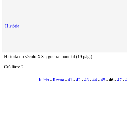
História
Historia do século XXI; guerra mundial (19 pág.)
Créditos: 2
Início
-
Recua
-
41
-
42
-
43
-
44
-
45
-
46
-
47
-