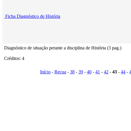
Ficha Diagnóstico de História
Diagnóstico de situação perante a disciplina de História (3 pag.)
Créditos: 4
Início
-
Recua
-
38
-
39
-
40
-
41
-
42
-
43
-
44
-