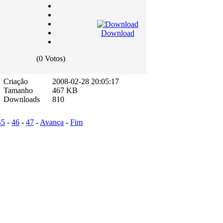
Download
(0 Votos)
Criação
2008-02-28 20:05:17
Tamanho
467 KB
Downloads
810
45
-
46
-
47
-
Avança
-
Fim