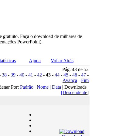
e gratuito. Faça o download de milhares de
sentações PowerPoint).
tatísticas
Ajuda
Voltar Atrás
Pág. 43 de 52
-
38
-
39
-
40
-
41
-
42
-
43
-
44
-
45
-
46
-
47
-
Avança
-
Fim
denar Por:
Padrão
|
Nome
|
Data
| Downloads |
[Descendente
]