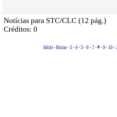
Notícias para STC/CLC (12 pág.)
Créditos: 0
Início
-
Recua
-
3
-
4
-
5
-
6
-
7
-
8
-
9
-
10
-