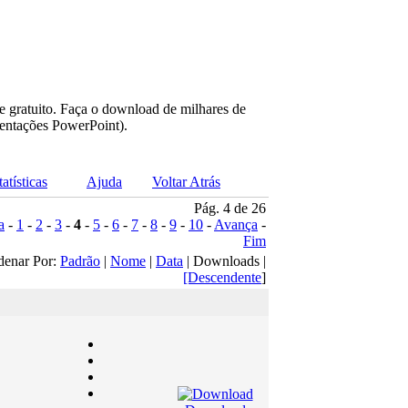
e gratuito. Faça o download de milhares de
sentações PowerPoint).
tatísticas
Ajuda
Voltar Atrás
Pág. 4 de 26
a
-
1
-
2
-
3
-
4
-
5
-
6
-
7
-
8
-
9
-
10
-
Avança
-
Fim
denar Por:
Padrão
|
Nome
|
Data
| Downloads |
[Descendente
]