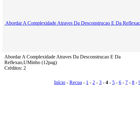
Abordar A Complexidade Atraves Da Desconstrucao E Da Reflexa
Abordar A Complexidade Atraves Da Desconstrucao E Da
Reflexao,UMinho (12pag)
Créditos: 2
Início
-
Recua
-
1
-
2
-
3
-
4
-
5
-
6
-
7
-
8
-