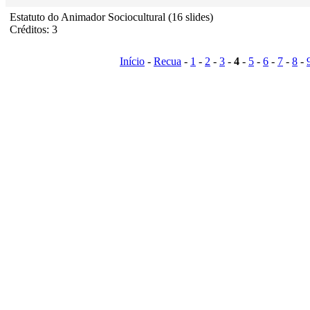
Estatuto do Animador Sociocultural (16 slides)
Créditos: 3
Início
-
Recua
-
1
-
2
-
3
-
4
-
5
-
6
-
7
-
8
-