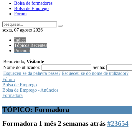
Bolsa de formadores
Bolsa de Emprego
Fórum
sexta, 07 agosto 2026
Índice
Tópicos Recentes
Procurar
Bem-vindo,
Visitante
Nome do utilizador:
Senha:
Esqueceu-se da palavra-passe?
Esqueceu-se do nome de utilizador?
Fórum
Bolsa de Emprego
Bolsa de Emprego - Anúncios
Formadora
TÓPICO: Formadora
Formadora
1 mês 2 semanas atrás
#23654