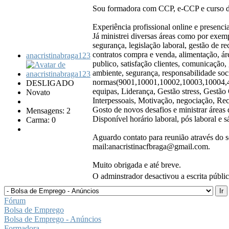
Sou formadora com CCP, e-CCP e curso d
Experiência profissional online e presenci
Já ministrei diversas áreas como por exem
segurança, legislação laboral, gestão de r
contratos compra e venda, alimentação, á
anacristinabraga123
publico, satisfação clientes, comunicação,
ambiente, segurança, responsabilidade soc
normas(9001,10001,10002,10003,10004,450
DESLIGADO
equipas, Liderança, Gestão stress, Gestão
Novato
Interpessoais, Motivação, negociação, Rec
Gosto de novos desafios e ministrar áreas d
Mensagens: 2
Disponível horário laboral, pós laboral e
Carma: 0
Aguardo contato para reunião através do s
mail:anacristinacfbraga@gmail.com.
Muito obrigada e até breve.
O adminstrador desactivou a escrita públic
Fórum
Bolsa de Emprego
Bolsa de Emprego - Anúncios
Formadora