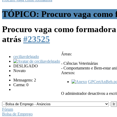
TÓPICO: Procuro vaga como 
Procuro vaga como formador
atrás
#23525
Áreas:
ceciliavdelgado
- Ciências Veterinárias
DESLIGADO
- Comportamento e Bem-estar an
Novato
Anexos:
Mensagens: 2
GPCertAnBeh.p
Carma: 0
O adminstrador desactivou a escri
Fórum
Bolsa de Emprego