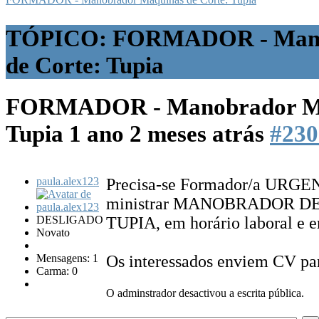
TÓPICO: FORMADOR - Mano
de Corte: Tupia
FORMADOR - Manobrador Máq
Tupia
1 ano 2 meses atrás
#230
paula.alex123
Precisa-se Formador/a URGEN
ministrar MANOBRADOR D
DESLIGADO
TUPIA, em horário laboral e e
Novato
Mensagens: 1
Os interessados enviem CV pa
Carma: 0
O adminstrador desactivou a escrita pública.