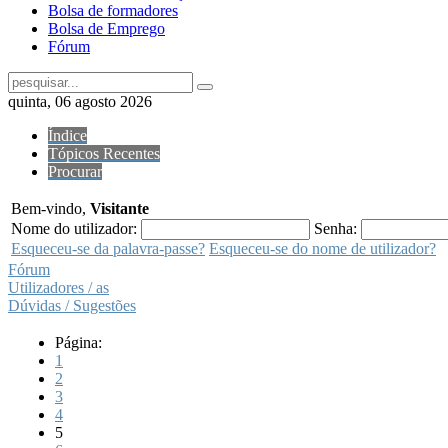
Bolsa de formadores
Bolsa de Emprego
Fórum
quinta, 06 agosto 2026
Índice
Tópicos Recentes
Procurar
Bem-vindo,
Visitante
Nome do utilizador:
Senha:
Esqueceu-se da palavra-passe?
Esqueceu-se do nome de utilizador?
Fórum
Utilizadores / as
Dúvidas / Sugestões
Página:
1
2
3
4
5