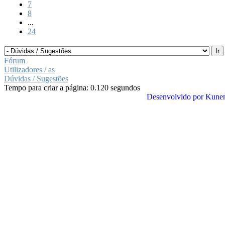
7
8
...
24
Fórum
Utilizadores / as
Dúvidas / Sugestões
Tempo para criar a página: 0.120 segundos
Desenvolvido por
Kune