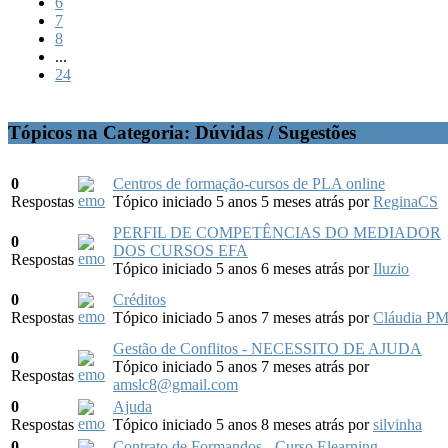
6
7
8
...
24
Tópicos na Categoria: Dúvidas / Sugestões
0
Centros de formação-cursos de PLA online
Respostas
Tópico iniciado 5 anos 5 meses atrás
por
ReginaCS
PERFIL DE COMPETÊNCIAS DO MEDIADOR
0
DOS CURSOS EFA
Respostas
Tópico iniciado 5 anos 6 meses atrás
por
Iluzio
0
Créditos
Respostas
Tópico iniciado 5 anos 7 meses atrás
por
Cláudia P
Gestão de Conflitos - NECESSITO DE AJUDA
0
Tópico iniciado 5 anos 7 meses atrás
por
Respostas
amslc8@gmail.com
0
Ajuda
Respostas
Tópico iniciado 5 anos 8 meses atrás
por
silvinha
0
Contrato de Formandos - Curso Elearning