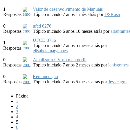
1
Valor de desenvolvimento de Manuais
Respostas
Tópico iniciado 7 anos 1 mês atrás
por
DSRosa
0
ufcd 6276
Respostas
Tópico iniciado 6 anos 10 meses atrás
por
arlabrante
UFCD 3786
1
Tópico iniciado 7 anos 5 meses atrás
por
Respostas
elisabetemagalhaes
0
Atualizar o CV no meu perfil
Respostas
Tópico iniciado 7 anos 2 meses atrás
por
lenisgomes
0
Remuneração
Respostas
Tópico iniciado 7 anos 5 meses atrás
por
Jessicagm
Página:
1
2
3
4
5
6