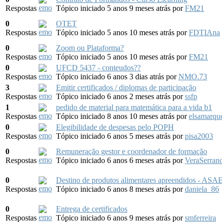
Respostas
Tópico iniciado 5 anos 9 meses atrás
por
FM21
0
OTET
Respostas
Tópico iniciado 5 anos 10 meses atrás
por
FDTIAna
0
Zoom ou Plataforma?
Respostas
Tópico iniciado 5 anos 10 meses atrás
por
FM21
0
UFCD 5437 - conteudos??
Respostas
Tópico iniciado 6 anos 3 dias atrás
por
NMO.73
3
Emitir certificados / diplomas de participação
Respostas
Tópico iniciado 6 anos 2 meses atrás
por
ssfp
1
pedido de material para matemática para a vida b1
Respostas
Tópico iniciado 8 anos 10 meses atrás
por
elsamarqu
0
Elegibilidade de despesas pelo POPH
Respostas
Tópico iniciado 6 anos 5 meses atrás
por
pisa2003
0
Remuneração gestor e coordenador de formação
Respostas
Tópico iniciado 6 anos 6 meses atrás
por
VeraSerran
0
Destino de produtos alimentares apreendidos - ASA
Respostas
Tópico iniciado 6 anos 8 meses atrás
por
daniela_86
0
Entrega de certificados
Respostas
Tópico iniciado 6 anos 9 meses atrás
por
smferreira