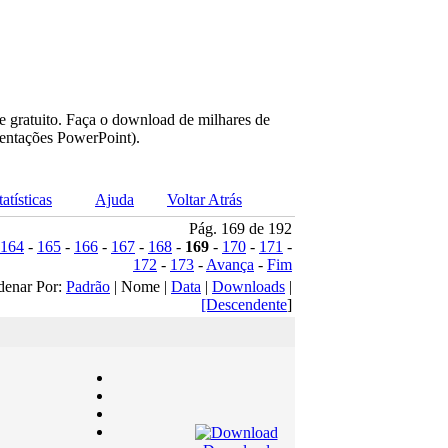
e gratuito. Faça o download de milhares de
sentações PowerPoint).
tatísticas
Ajuda
Voltar Atrás
Pág. 169 de 192
164
-
165
-
166
-
167
-
168
-
169
-
170
-
171
-
172
-
173
-
Avança
-
Fim
denar Por:
Padrão
| Nome |
Data
|
Downloads
|
[Descendente
]