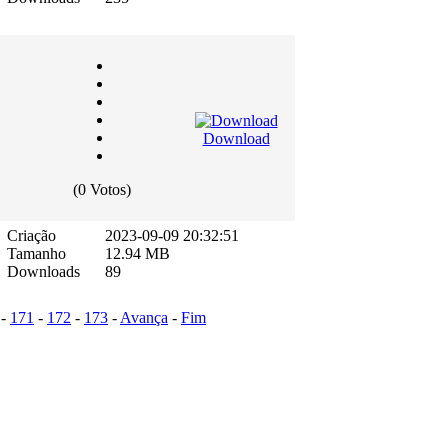
Download
(0 Votos)
Criação
2023-09-09 20:32:51
Tamanho
12.94 MB
Downloads
89
-
171
-
172
-
173
-
Avança
-
Fim