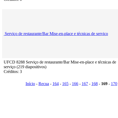
Serviço de restaurante/Bar Mise-en-place e técnicas de serviço
UFCD 8288 Serviço de restaurante/Bar Mise-en-place e técnicas de
serviço (219 diapositivos)
Créditos: 3
Início
-
Recua
-
164
-
165
-
166
-
167
-
168
-
169
-
170