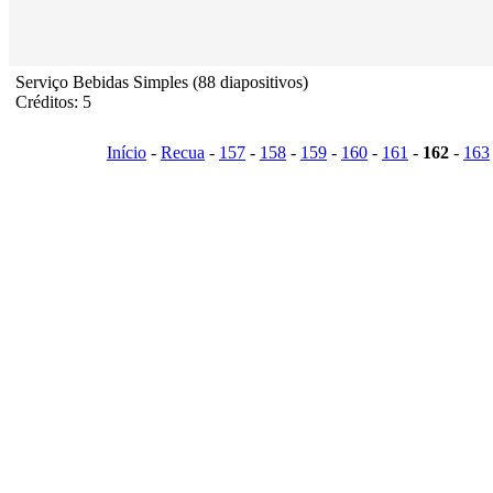
Serviço Bebidas Simples (88 diapositivos)
Créditos: 5
Início
-
Recua
-
157
-
158
-
159
-
160
-
161
-
162
-
163