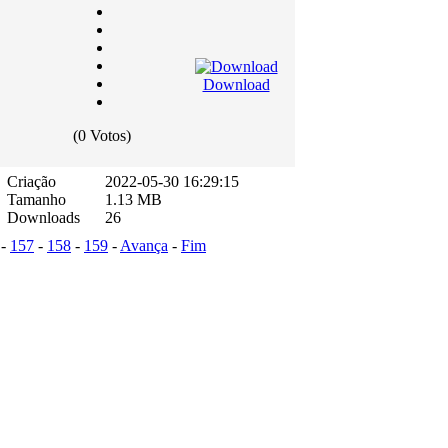
Download
(0 Votos)
Criação
2022-05-30 16:29:15
Tamanho
1.13 MB
Downloads
26
-
157
-
158
-
159
-
Avança
-
Fim