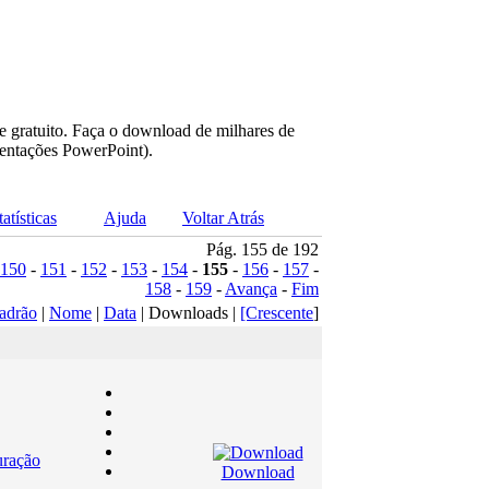
e gratuito. Faça o download de milhares de
sentações PowerPoint).
tatísticas
Ajuda
Voltar Atrás
Pág. 155 de 192
150
-
151
-
152
-
153
-
154
-
155
-
156
-
157
-
158
-
159
-
Avança
-
Fim
adrão
|
Nome
|
Data
| Downloads |
[Crescente
]
uração
Download