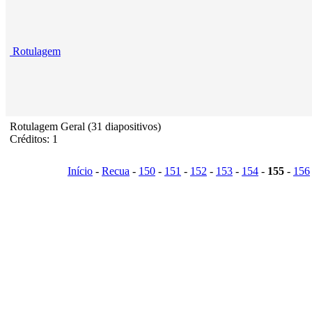
Rotulagem
Rotulagem Geral (31 diapositivos)
Créditos: 1
Início
-
Recua
-
150
-
151
-
152
-
153
-
154
-
155
-
156