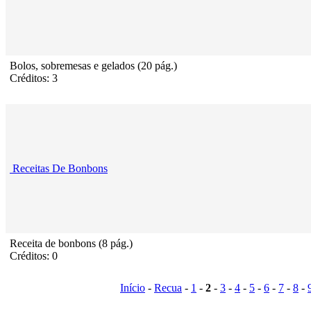
Bolos, sobremesas e gelados (20 pág.)
Créditos: 3
Receitas De Bonbons
Receita de bonbons (8 pág.)
Créditos: 0
Início
-
Recua
-
1
-
2
-
3
-
4
-
5
-
6
-
7
-
8
-