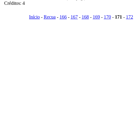
Créditos: 4
Início
-
Recua
-
166
-
167
-
168
-
169
-
170
-
171
-
172